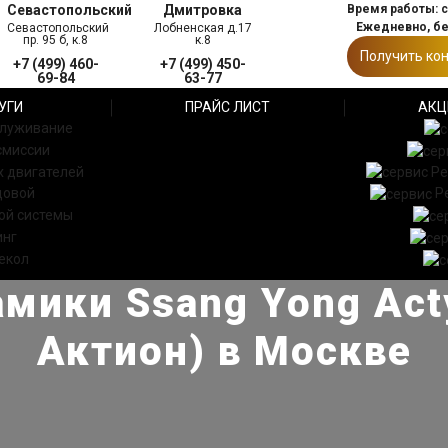
Севастопольский
Дмитровка
Время работы: с 
Ежедневно, б
Севастопольский
Лобненская д.17
пр. 95 б, к.8
к.8
Получить ко
+7 (499) 460-
+7 (499) 450-
69-84
63-77
УГИ
ПРАЙС ЛИСТ
АКЦ
служивание
смиссии
 двигателей
Ре
довой
Р
ой системы
инг
екол
мики Ssang Yong Act
Актион) в Москве