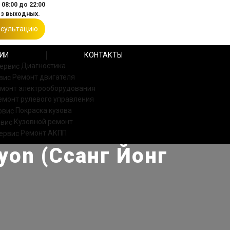
08:00 до 22:00
ез выходных.
нсультацию
ИИ
КОНТАКТЫ
Диагностика
Ремонт двигателя
монт электрооборудования
емонт рулевого управления
Покраска кузова
Кузовной ремонт
Ремонт АКПП
yon (Ссанг Йонг