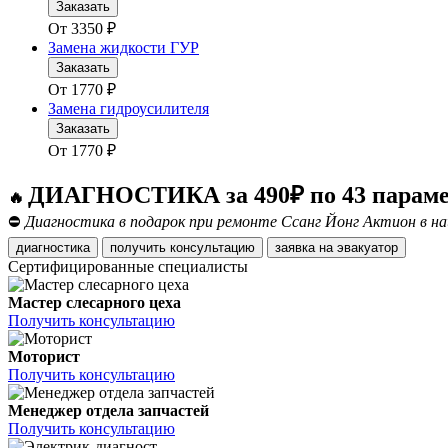
Заказать
От
3350
₽
Замена жидкости ГУР
Заказать
От
1770
₽
Замена гидроусилителя
Заказать
От
1770
₽
ДИАГНОСТИКА за 490₽ по 43 парам
🔥
⛔
Диагностика в подарок при ремонте Ссанг Йонг Актион в на
диагностика
получить консультацию
заявка на эвакуатор
Сертифицированные специалисты
Мастер слесарного цеха
Получить консультацию
Моторист
Получить консультацию
Менеджер отдела запчастей
Получить консультацию