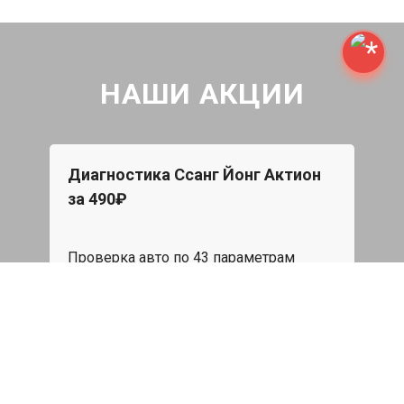
НАШИ АКЦИИ
Диагностика Ссанг Йонг Актион
Бес
за 490₽
n
При 
Star
Проверка авто по 43 параметрам
эвак
пода
539 руб
я
Записаться