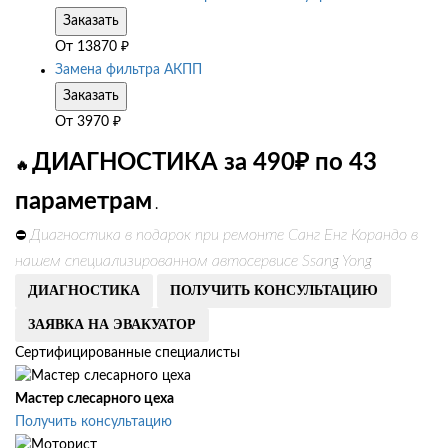
Заказать
От
13870
₽
Замена фильтра АКПП
Заказать
От
3970
₽
ДИАГНОСТИКА за 490₽ по 43
🔥
параметрам
.
Диагностика в подарок при ремонте Санг Енг Корандо в
⛔
нашем специализированном автосервисе Ssang Yong
ДИАГНОСТИКА
ПОЛУЧИТЬ КОНСУЛЬТАЦИЮ
ЗАЯВКА НА ЭВАКУАТОР
Сертифицированные специалисты
Мастер слесарного цеха
Получить консультацию