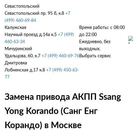
Севастопольский
Севастопольский пр. 95 б, к.8
+7
(499) 460-69-84
Калужская
Время работы: с 08:00
Научный проезд д.14а к.5
+7 (499)
до 22:00
460-63-34
Ежедневно, без
Мичуринский
выходных.
Удальцова, 60, к.7
+7 (499) 460-69-76
Выбрать сервис
Дмитровка
Лобненская д.17 к.8
+7 (499) 450-63-
77
Замена привода АКПП Ssang
Yong Korando (Санг Енг
Корандо) в Москве