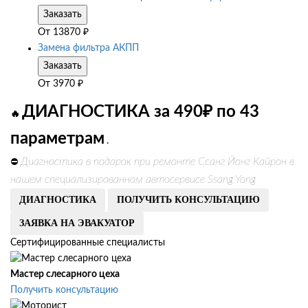
Заказать
От
13870
₽
Замена фильтра АКПП
Заказать
От
3970
₽
ДИАГНОСТИКА за 490₽ по 43
🔥
параметрам
.
Диагностика в подарок при ремонте Ссанг Йонг Кайрон в
⛔
нашем специализированном автосервисе Ssang Yong
ДИАГНОСТИКА
ПОЛУЧИТЬ КОНСУЛЬТАЦИЮ
ЗАЯВКА НА ЭВАКУАТОР
Сертифицированные специалисты
Мастер слесарного цеха
Получить консультацию