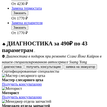
От
4230
₽
Замена термостата
Заказать
От
1770
₽
Замена испарителя
Заказать
От
1770
₽
ДИАГНОСТИКА за 490₽ по 43
🔥
параметрам
.
⛔
Диагностика в подарок при ремонте Ссанг Йонг Кайрон в
нашем специализированном автосервисе Ssang Yong
диагностика
получить консультацию
заявка на эвакуатор
Сертифицированные специалисты
Мастер слесарного цеха
Получить консультацию
Моторист
Получить консультацию
Менеджер отдела запчастей