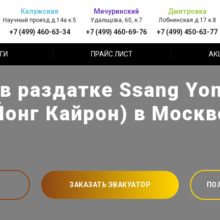
Калужская
Мичуринский
Дмитровка
Научный проезд д.14а к.5
Удальцова, 60, к.7
Лобненская д.17 к.8
+7 (499) 460-63-34
+7 (499) 460-69-76
+7 (499) 450-63-77
ГИ
ПРАЙС ЛИСТ
АК
в раздатке Ssang Yon
Йонг Кайрон) в Москв
ЗАКАЗАТЬ ЭВАКУАТОР
ПО