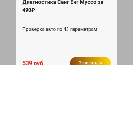
Диагностика Санг Енг Муссо за
490₽
Проверка авто по 43 параметрам
539 руб
Записаться
Бесплатный эвакуатор
При ремонте Ssang Yong Musso ДВС,
эвакуация авто в пределах МКАД в
подарок.