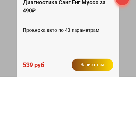
Диагностика Санг Енг Муссо за
490₽
Проверка авто по 43 параметрам
539 руб
Записаться
Бесплатный эвакуатор
При ремонте Ssang Yong Musso ДВС,
эвакуация авто в пределах МКАД в
подарок.