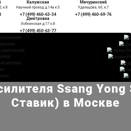
й
Калужская
Мичуринский
, к.8
Научный проезд д.14а к.5
Удальцова, 60, к.7
4
+7 (499) 460-63-34
+7 (499) 460-69-76
Дмитровка
Лобненская д.17 к.8
+7 (499) 450-63-77
УГИ
ПРАЙС ЛИСТ
АКЦ
служивание
смиссии
 двигателей
Ре
довой
Р
ой системы
инг
екол
илителя Ssang Yong S
Ставик) в Москве