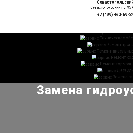
Севастопольски
Севастопольский пр. 95 б
+7 (499) 460-69-8
ГЛАВНАЯ
УСЛ
Техническое об
Ремонт тран
Ремонт дизельных
Ремонт хо
Ремонт тормозн
Детейл
Замена ст
Замена гидроус