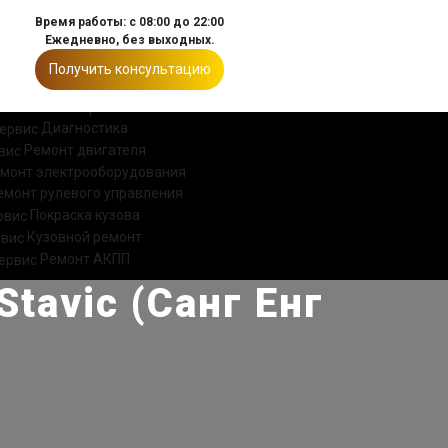
Время работы: с 08:00 до 22:00
Ежедневно, без выходных.
Получить консультацию
ИИ
КОНТАКТЫ
Диагностика
Ремонт двигателя
монт электрооборудования
емонт рулевого управления
Покраска кузова
Кузовной ремонт
Ремонт АКПП
tavic (Санг Енг