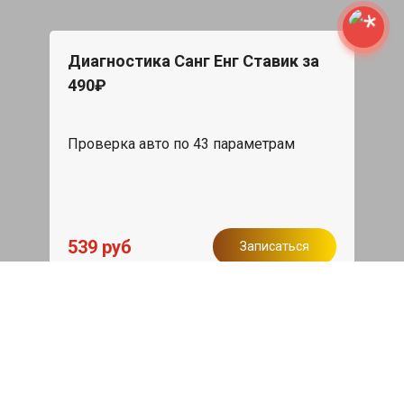
Диагностика Санг Енг Ставик за
490₽
Проверка авто по 43 параметрам
539 руб
Записаться
Бесплатный эвакуатор
При ремонте Ssang Yong Stavic ДВС,
эвакуация авто в пределах МКАД в