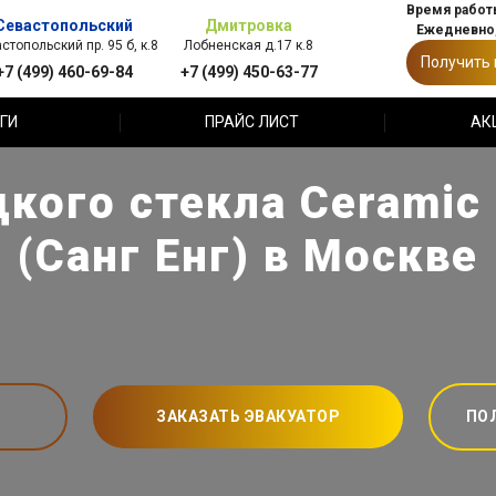
Время работы
Севастопольский
Дмитровка
Ежедневно,
стопольский пр. 95 б, к.8
Лобненская д.17 к.8
Получить
+7 (499) 460-69-84
+7 (499) 450-63-77
ГИ
ПРАЙС ЛИСТ
АК
кого стекла Ceramic 
(Санг Енг) в Москве
ЗАКАЗАТЬ ЭВАКУАТОР
ПО