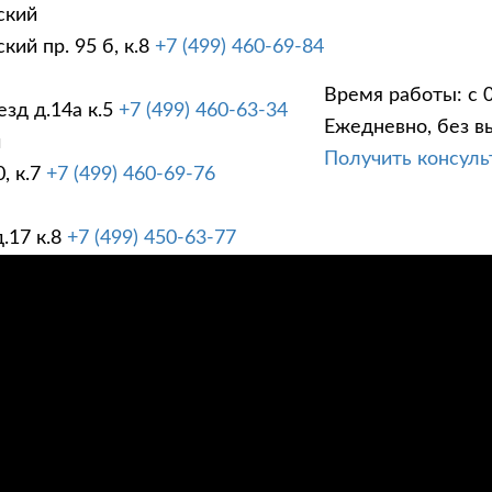
ский
ий пр. 95 б, к.8
+7 (499) 460-69-84
Время работы: с 0
зд д.14а к.5
+7 (499) 460-63-34
Ежедневно, без в
ГИ
ПРАЙС ЛИСТ
АК
й
Получить консул
, к.7
+7 (499) 460-69-76
.17 к.8
+7 (499) 450-63-77