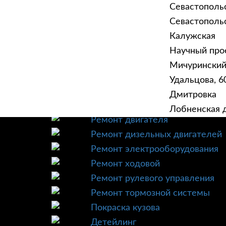
Севастополь
Севастопольск
Калужская
Научный прое
ГЛАВНАЯ
УСЛУ
Мичурински
Техническое обслуживание
Удальцова, 60
Диагностика
Дмитровка
Ремонт трансмиссии
Лобненская д
Ремонт двигателя
Ремонт дизельных двигателей
Ремонт электрооборудования
Ремонт ходовой
Ремонт рулевого управления
Ремонт тормозной системы
Покраска кузова
Детейлинг