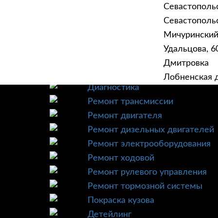
Севастополь
Севастопольск
Мичурински
Удальцова, 60
ГЛАВНАЯ
УСЛУ
Дмитровка
Техническое обслуживание
Лобненская д
Диагностика
Ремонт трансмиссии
Ремонт двигателя
Ремонт дизельных двигателей
Ремонт электрооборудования
Ремонт ходовой
Ремонт рулевого управления
Ремонт тормозной системы
Покраска кузова
Детейлинг