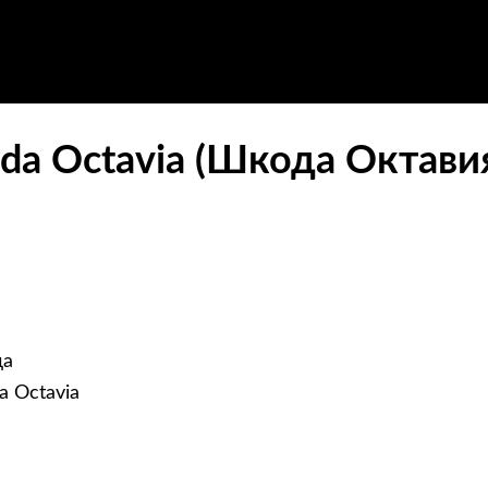
da Octavia (Шкода Октави
да
a Octavia