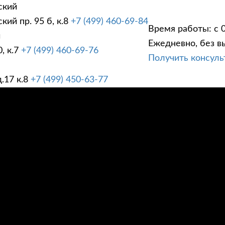
ский
ий пр. 95 б, к.8
+7 (499) 460-69-84
Время работы: с 0
й
Ежедневно, без в
, к.7
+7 (499) 460-69-76
Получить консул
ГИ
ПРАЙС ЛИСТ
АК
.17 к.8
+7 (499) 450-63-77