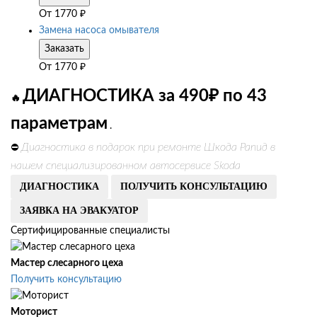
От
1770
₽
Замена насоса омывателя
Заказать
От
1770
₽
ДИАГНОСТИКА за 490₽ по 43
🔥
параметрам
.
Диагностика в подарок при ремонте Шкода Рапид в
⛔
нашем специализированном автосервисе Skoda
ДИАГНОСТИКА
ПОЛУЧИТЬ КОНСУЛЬТАЦИЮ
ЗАЯВКА НА ЭВАКУАТОР
Сертифицированные специалисты
Мастер слесарного цеха
Получить консультацию
Моторист