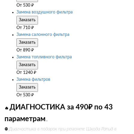
От
530
₽
Замена воздушного фильтра
Заказать
От
710
₽
Замена салонного фильтра
Заказать
От
890
₽
Замена топливного фильтра
Заказать
От
1240
₽
Замена фильтров
Заказать
От
530
₽
ДИАГНОСТИКА за 490₽ по 43
🔥
параметрам
.
Диагностика в подарок при ремонте Шкода Рапид в
⛔