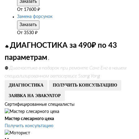
Заказать
От
17600
₽
Замена форсунок
Заказать
От
3530
₽
ДИАГНОСТИКА за 490₽ по 43
🔥
параметрам
.
Диагностика в подарок при ремонте Санг Енг в нашем
⛔
специализированном автосервисе Ssang Yong
ДИАГНОСТИКА
ПОЛУЧИТЬ КОНСУЛЬТАЦИЮ
ЗАЯВКА НА ЭВАКУАТОР
Сертифицированные специалисты
Мастер слесарного цеха
Получить консультацию