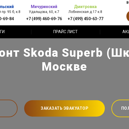
В
льский
Мичуринский
Дмитровка
пр. 95 б, к.8
Удальцова, 60, к.7
Лобненская д.17 к.8
0-69-84
+7 (499) 460-69-76
+7 (499) 450-63-77
ГИ
ПРАЙС ЛИСТ
АК
онт Skoda Superb (Шк
Москве
ЗАКАЗАТЬ ЭВАКУАТОР
ПО