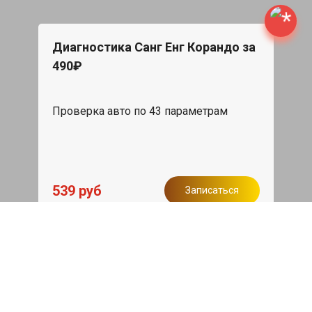
Диагностика Санг Енг Корандо за
490₽
Проверка авто по 43 параметрам
539 руб
Записаться
Бесплатный эвакуатор
При ремонте Ssang Yong Korando ДВС,
эвакуация авто в пределах МКАД в