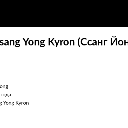
ang Yong Kyron (Ссанг Йо
ong
 года
g Yong Kyron