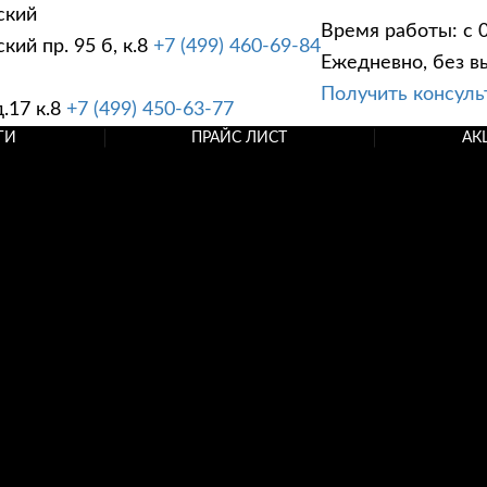
ский
Время работы: с 0
ий пр. 95 б, к.8
+7 (499) 460-69-84
Ежедневно, без в
Получить консул
.17 к.8
+7 (499) 450-63-77
ГИ
ПРАЙС ЛИСТ
АК