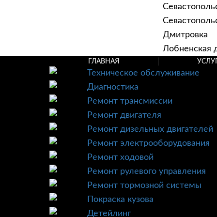
Севастополь
Севастопольск
Дмитровка
Лобненская д
ГЛАВНАЯ
УСЛУ
Техническое обслуживание
Диагностика
Ремонт трансмиссии
Ремонт двигателя
Ремонт дизельных двигателей
Ремонт электрооборудования
Ремонт ходовой
Ремонт рулевого управления
Ремонт тормозной системы
Покраска кузова
Детейлинг