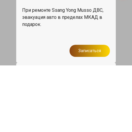
При ремонте Ssang Yong Musso ДВС,
эвакуация авто в пределах МКАД в
подарок.
Записаться
Сделаем дешевле
При калькуляции на руках из другого
сервиса - эти же работы и запчасти по
более низкой цене