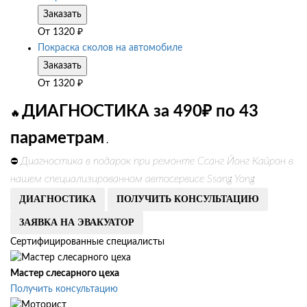
Заказать
От
1320
₽
Покраска сколов на автомобиле
Заказать
От
1320
₽
ДИАГНОСТИКА за 490₽ по 43
🔥
параметрам
.
Диагностика в подарок при ремонте Ссанг Йонг Кайрон в
⛔
нашем специализированном автосервисе Ssang Yong
ДИАГНОСТИКА
ПОЛУЧИТЬ КОНСУЛЬТАЦИЮ
ЗАЯВКА НА ЭВАКУАТОР
Сертифицированные специалисты
Мастер слесарного цеха
Получить консультацию