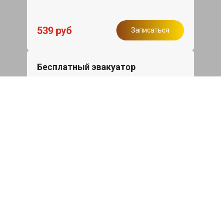
539 руб
Записаться
Бесплатный эвакуатор
При ремонте Ssang Yong Rexton ДВС,
эвакуация авто в пределах МКАД в
подарок.
Записаться
Сделаем дешевле