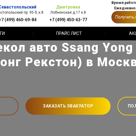
Время работы
Севастопольский
Дмитровка
Ежедневно,
стопольский пр. 95 б, к.8
Лобненская д.17 к.8
Получить
+7 (499) 460-69-84
+7 (499) 450-63-77
ГИ
ПРАЙС ЛИСТ
АК
екол авто Ssang Yong 
онг Рекстон) в Моск
ЗАКАЗАТЬ ЭВАКУАТОР
ПО