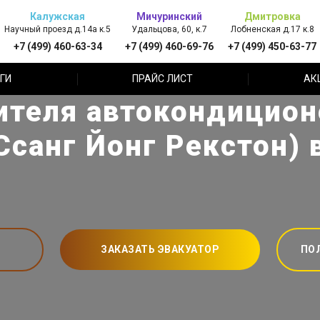
Калужская
Мичуринский
Дмитровка
Научный проезд д.14а к.5
Удальцова, 60, к.7
Лобненская д.17 к.8
+7 (499) 460-63-34
+7 (499) 460-69-76
+7 (499) 450-63-77
ГИ
ПРАЙС ЛИСТ
АК
ителя автокондицион
(Ссанг Йонг Рекстон) 
ЗАКАЗАТЬ ЭВАКУАТОР
ПО