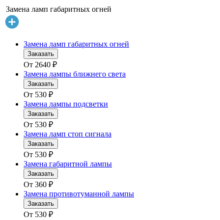
Замена ламп габаритных огней
Замена ламп габаритных огней
Заказать
От
2640
₽
Замена лампы ближнего света
Заказать
От
530
₽
Замена лампы подсветки
Заказать
От
530
₽
Замена ламп стоп сигнала
Заказать
От
530
₽
Замена габаритной лампы
Заказать
От
360
₽
Замена противотуманной лампы
Заказать
От
530
₽