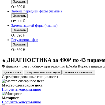
Заказать
От
890
₽
Замена передней фары (лампы)
Заказать
От
890
₽
Замена задней фары (лампы)
Заказать
От
890
₽
Регулировка фар
Заказать
От
360
₽
ДИАГНОСТИКА за 490₽ по 43 парам
🔥
⛔
Диагностика в подарок при ремонте Шкода Карок в нашем с
диагностика
получить консультацию
заявка на эвакуатор
Сертифицированные специалисты
Мастер слесарного цеха
Получить консультацию
Моторист
Получить консультацию