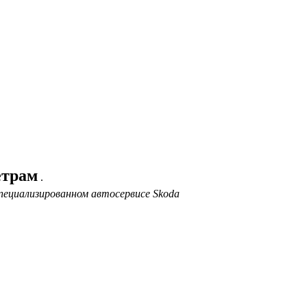
етрам
.
пециализированном автосервисе Skoda