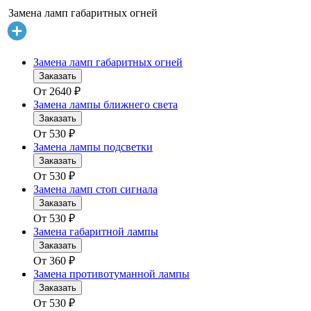
Замена ламп габаритных огней
Замена ламп габаритных огней
Заказать
От
2640
₽
Замена лампы ближнего света
Заказать
От
530
₽
Замена лампы подсветки
Заказать
От
530
₽
Замена ламп стоп сигнала
Заказать
От
530
₽
Замена габаритной лампы
Заказать
От
360
₽
Замена противотуманной лампы
Заказать
От
530
₽