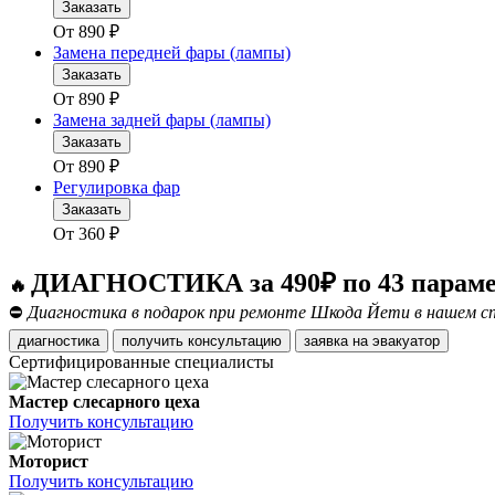
Заказать
От
890
₽
Замена передней фары (лампы)
Заказать
От
890
₽
Замена задней фары (лампы)
Заказать
От
890
₽
Регулировка фар
Заказать
От
360
₽
ДИАГНОСТИКА за 490₽ по 43 парам
🔥
⛔
Диагностика в подарок при ремонте Шкода Йети в нашем сп
диагностика
получить консультацию
заявка на эвакуатор
Сертифицированные специалисты
Мастер слесарного цеха
Получить консультацию
Моторист
Получить консультацию