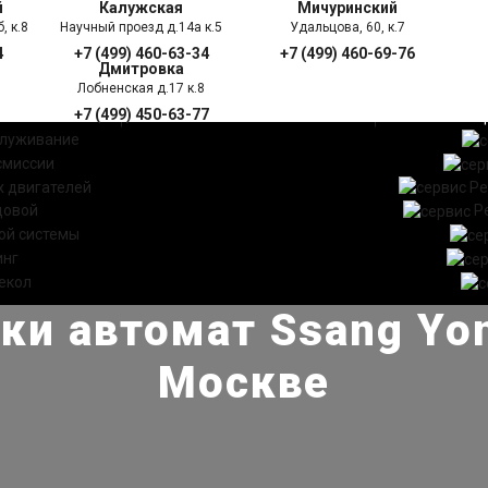
й
Калужская
Мичуринский
, к.8
Научный проезд д.14а к.5
Удальцова, 60, к.7
4
+7 (499) 460-63-34
+7 (499) 460-69-76
Дмитровка
Лобненская д.17 к.8
+7 (499) 450-63-77
УГИ
ПРАЙС ЛИСТ
АКЦ
служивание
смиссии
 двигателей
Ре
довой
Р
ой системы
инг
екол
и автомат Ssang Yon
Москве