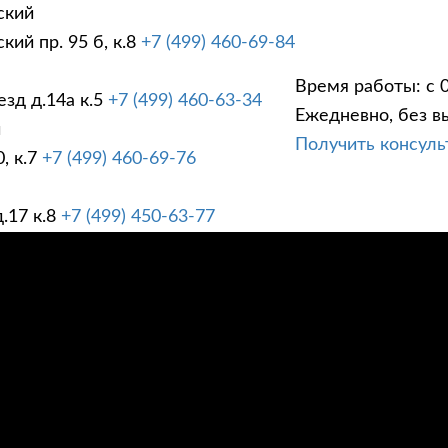
ский
ий пр. 95 б, к.8
+7 (499) 460-69-84
Время работы: с 0
зд д.14а к.5
+7 (499) 460-63-34
Ежедневно, без в
ГИ
ПРАЙС ЛИСТ
АК
й
Получить консул
, к.7
+7 (499) 460-69-76
.17 к.8
+7 (499) 450-63-77