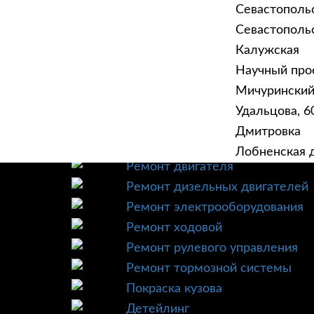
Севастополь
Севастопольск
Калужская
Научный прое
ГЛАВНАЯ
УСЛУ
Мичурински
Техническое обслуживание
Удальцова, 60
Диагностика
Дмитровка
Ремонт трансмиссии
Лобненская д
Ремонт двигателя
Ремонт дизельных двигателей
Ремонт электрооборудования
Ремонт ходовой
Ремонт рулевого управления
Ремонт тормозной системы
Покраска кузова
Детейлинг