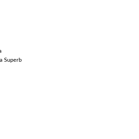
а
a Superb