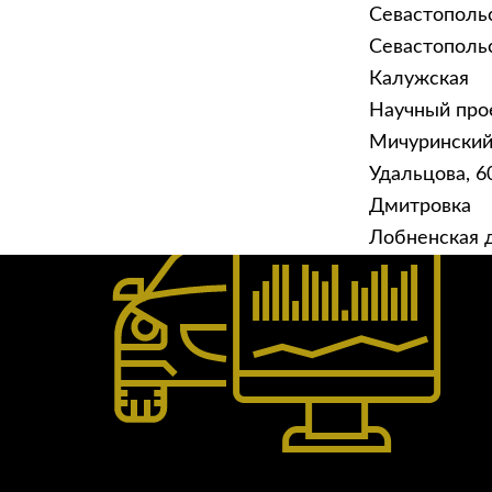
Севастополь
Севастопольск
Калужская
Научный прое
ГЛАВНАЯ
УСЛУ
Мичурински
Техническое обслуживание
Удальцова, 60
Дмитровка
Лобненская д