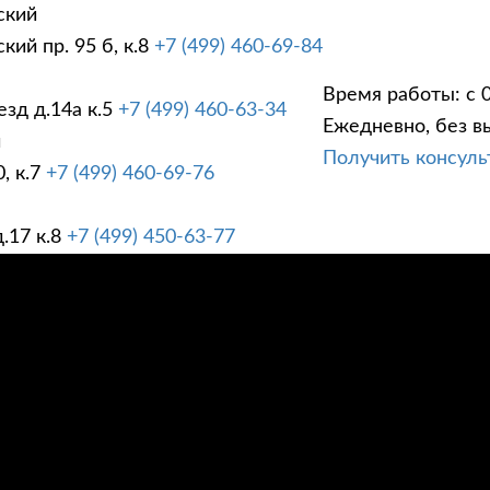
ский
ий пр. 95 б, к.8
+7 (499) 460-69-84
Время работы: с 0
зд д.14а к.5
+7 (499) 460-63-34
Ежедневно, без в
ГИ
ПРАЙС ЛИСТ
АК
й
Получить консул
, к.7
+7 (499) 460-69-76
.17 к.8
+7 (499) 450-63-77