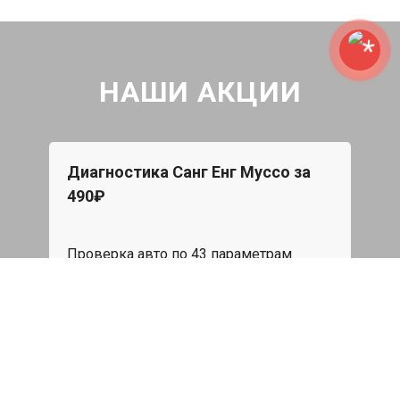
НАШИ АКЦИИ
Диагностика Санг Енг Муссо за
Бес
490₽
o
При 
Star
Проверка авто по 43 параметрам
эвак
пода
539 руб
я
Записаться