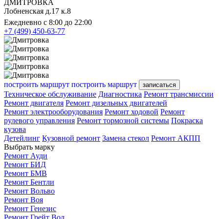
ДМИТРОВКА
Лобненская д.17 к.8
Ежедневно с 8:00 до 22:00
+7 (499) 450-63-77
построить маршрут
построить маршрут
записаться
Техническое обслуживание
Диагностика
Ремонт трансмиссии
Ремонт двигателя
Ремонт дизельных двигателей
Ремонт электрооборудования
Ремонт ходовой
Ремонт
рулевого управления
Ремонт тормозной системы
Покраска
кузова
Детейлинг
Кузовной ремонт
Замена стекол
Ремонт АКПП
Выбрать марку
Ремонт Ауди
Ремонт БИД
Ремонт БМВ
Ремонт Бентли
Ремонт Вольво
Ремонт Воя
Ремонт Генезис
Ремонт Грейт Вол