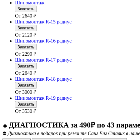
Шиномонтаж
Заказать
От
2640
₽
Шиномонтаж R-15 радиус
Заказать
От
2120
₽
Шиномонтаж R-16 радиус
Заказать
От
2290
₽
Шиномонтаж R-17 радиус
Заказать
От
2640
₽
Шиномонтаж R-18 радиус
Заказать
От
3000
₽
Шиномонтаж R-19 радиус
Заказать
От
3530
₽
ДИАГНОСТИКА за 490₽ по 43 парам
🔥
⛔
Диагностика в подарок при ремонте Санг Енг Ставик в наше