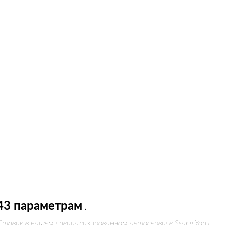
43 параметрам
.
Ставик в нашем специализированном автосервисе Ssang Yong