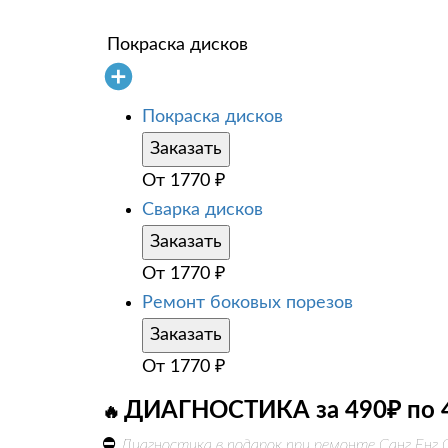
Покраска дисков
Покраска дисков
Заказать
От
1770
₽
Сварка дисков
Заказать
От
1770
₽
Ремонт боковых порезов
Заказать
От
1770
₽
ДИАГНОСТИКА за 490₽ по 
🔥
⛔
Диагностика в подарок при ремонте Санг Енг 