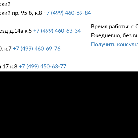
ский
ий пр. 95 б, к.8
+7 (499) 460-69-84
Время работы: с 0
зд д.14а к.5
+7 (499) 460-63-34
Ежедневно, без в
ГИ
ПРАЙС ЛИСТ
АК
й
Получить консул
, к.7
+7 (499) 460-69-76
.17 к.8
+7 (499) 450-63-77