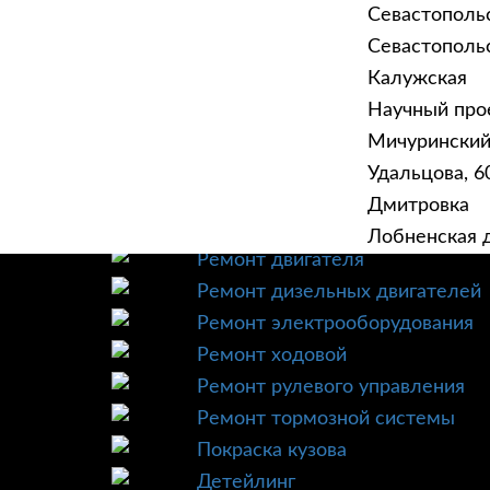
Севастополь
Севастопольск
Калужская
Научный прое
ГЛАВНАЯ
УСЛУ
Мичурински
Техническое обслуживание
Удальцова, 60
Диагностика
Дмитровка
Ремонт трансмиссии
Лобненская д
Ремонт двигателя
Ремонт дизельных двигателей
Ремонт электрооборудования
Ремонт ходовой
Ремонт рулевого управления
Ремонт тормозной системы
Покраска кузова
Детейлинг