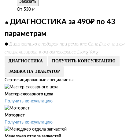
Заказать
От
530
₽
ДИАГНОСТИКА за 490₽ по 43
🔥
параметрам
.
Диагностика в подарок при ремонте Санг Енг в нашем
⛔
специализированном автосервисе Ssang Yong
ДИАГНОСТИКА
ПОЛУЧИТЬ КОНСУЛЬТАЦИЮ
ЗАЯВКА НА ЭВАКУАТОР
Сертифицированные специалисты
Мастер слесарного цеха
Получить консультацию
Моторист
Получить консультацию
Менеджер отдела запчастей