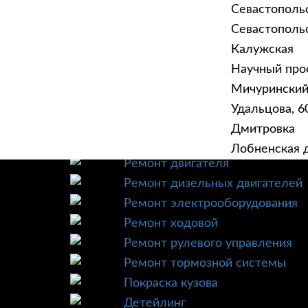
Севастополь
Севастопольск
Калужская
Научный прое
ГЛАВНАЯ
УСЛУ
Мичурински
Техническое обслуживание
Удальцова, 60
Диагностика
Дмитровка
Ремонт трансмиссии
Лобненская д
Ремонт двигателя
Ремонт дизельных двигателей
Ремонт электрооборудования
Ремонт ходовой
Ремонт рулевого управления
Ремонт тормозной системы
Покраска кузова
Детейлинг