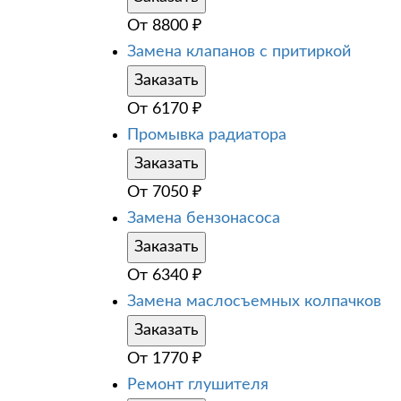
От
8800
₽
Замена клапанов с притиркой
Заказать
От
6170
₽
Промывка радиатора
Заказать
От
7050
₽
Замена бензонасоса
Заказать
От
6340
₽
Замена маслосъемных колпачков
Заказать
От
1770
₽
Ремонт глушителя