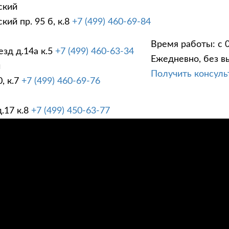
ский
ий пр. 95 б, к.8
+7 (499) 460-69-84
Время работы: с 0
зд д.14а к.5
+7 (499) 460-63-34
Ежедневно, без в
ГИ
ПРАЙС ЛИСТ
АК
й
Получить консул
, к.7
+7 (499) 460-69-76
.17 к.8
+7 (499) 450-63-77